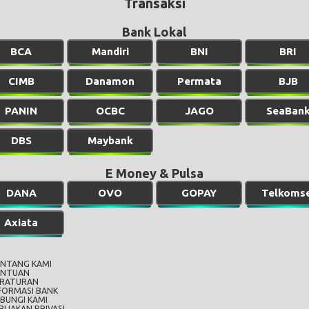
Transaksi
Bank Lokal
BCA
Mandiri
BNI
BRI
CIMB
Danamon
Permata
BJB
PANIN
OCBC
JAGO
SeaBan
DBS
Maybank
E Money & Pulsa
DANA
OVO
GOPAY
Telkomse
Axiata
NTANG KAMI
ANTUAN
RATURAN
FORMASI BANK
BUNGI KAMI
BIJAKAN PRIVASI