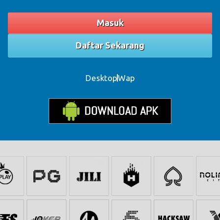
Masuk
Daftar Sekarang
Desktop
Wap