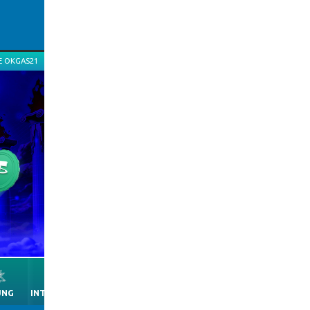
1
UNG
INTERACTIVE