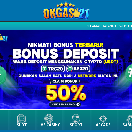
SELAMAT DATANG DI WEBSITE OKGAS2
L
SLOT
LIVE CASINO
SPORT
ARCADE
SAB