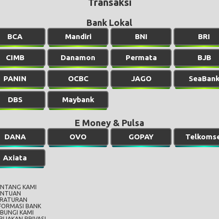
Transaksi
Bank Lokal
BCA
Mandiri
BNI
BRI
CIMB
Danamon
Permata
BJB
PANIN
OCBC
JAGO
SeaBan
DBS
Maybank
E Money & Pulsa
DANA
OVO
GOPAY
Telkomse
Axiata
NTANG KAMI
ANTUAN
RATURAN
FORMASI BANK
BUNGI KAMI
BIJAKAN PRIVASI