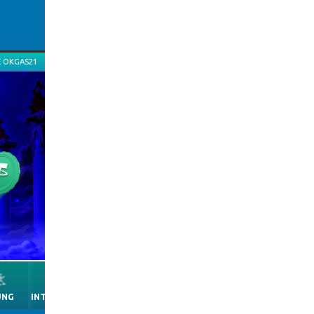
1
UNG
INTERACTIVE