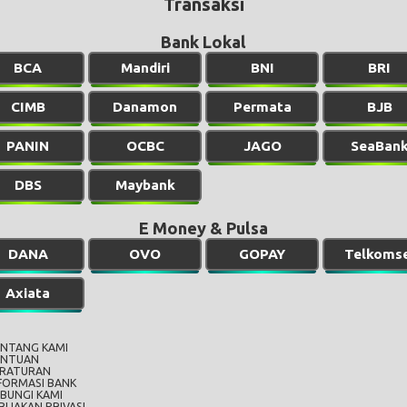
Transaksi
Bank Lokal
BCA
Mandiri
BNI
BRI
CIMB
Danamon
Permata
BJB
PANIN
OCBC
JAGO
SeaBan
DBS
Maybank
E Money & Pulsa
DANA
OVO
GOPAY
Telkomse
Axiata
NTANG KAMI
ANTUAN
RATURAN
FORMASI BANK
BUNGI KAMI
BIJAKAN PRIVASI