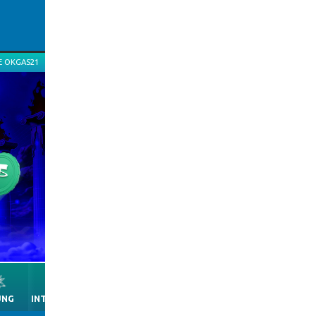
1
UNG
INTERACTIVE