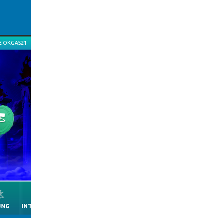
1
UNG
INTERACTIVE