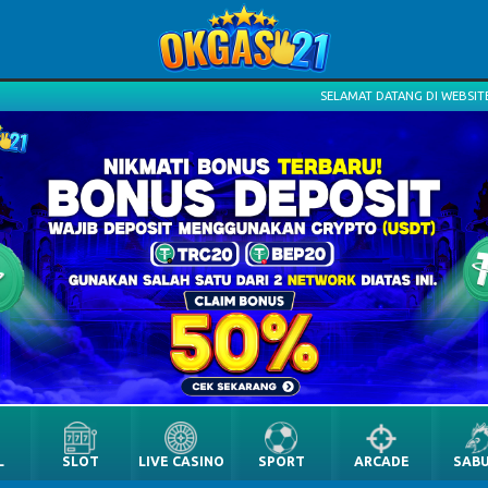
SELAMAT DATANG DI WEBSITE OKGAS2
L
SLOT
LIVE CASINO
SPORT
ARCADE
SAB