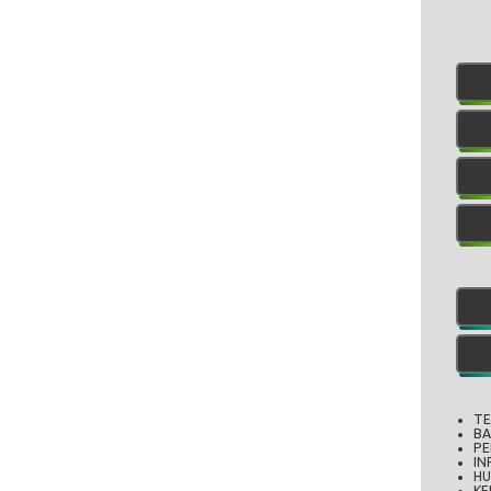
TE
B
PE
IN
HU
KE